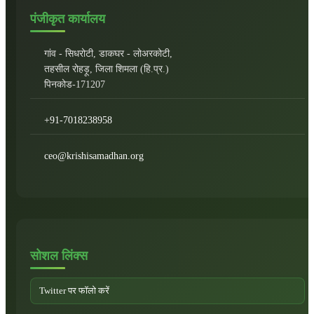
पंजीकृत कार्यालय
गांव - सिधरोटी, डाकघर - लोअरकोटी,
तहसील रोहड़ू, जिला शिमला (हि.प्र.)
पिनकोड-171207
+91-7018238958
ceo@krishisamadhan.org
सोशल लिंक्स
Twitter पर फॉलो करें