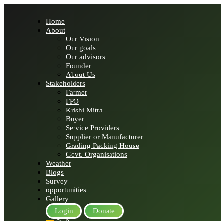
Home
About
Our Vision
Our goals
Our advisors
Founder
About Us
Stakeholders
Farmer
FPO
Krishi Mitra
Buyer
Service Providers
Supplier or Manufacturer
Grading Packing House
Govt. Organisations
Weather
Blogs
Survey
opportunities
Gallery
Login
Donate