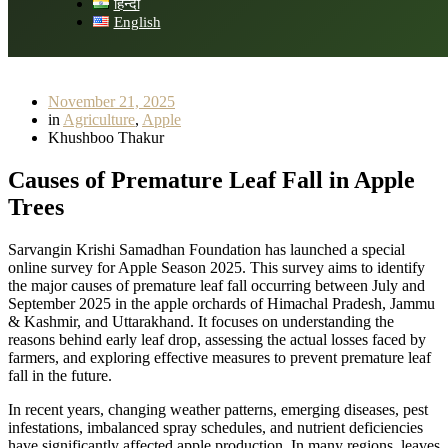
हिन्दी
English
November 21, 2025
in
Agriculture
,
Apple
Khushboo Thakur
Causes of Premature Leaf Fall in Apple
Trees
Sarvangin Krishi Samadhan Foundation has launched a special
online survey for Apple Season 2025. This survey aims to identify
the major causes of premature leaf fall occurring between July and
September 2025 in the apple orchards of Himachal Pradesh, Jammu
& Kashmir, and Uttarakhand. It focuses on understanding the
reasons behind early leaf drop, assessing the actual losses faced by
farmers, and exploring effective measures to prevent premature leaf
fall in the future.
In recent years, changing weather patterns, emerging diseases, pest
infestations, imbalanced spray schedules, and nutrient deficiencies
have significantly affected apple production. In many regions, leaves