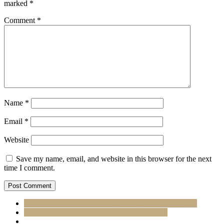
marked
*
Comment
*
Name
*
Email
*
Website
Save my name, email, and website in this browser for the next
time I comment.
Government Schemes Farmers Shouldn’t Miss in 2025
Causes of Premature Leaf Fall in Apple Trees