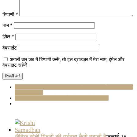
टिप्पणी
*
नाम
*
ईमेल
*
वेबसाईट
अगली बार जब मैं टिप्पणी करूँ, तो इस ब्राउज़र में मेरा नाम, ईमेल और
वेबसाइट सहेजें।
कृषि अवसंरचना निधि (AIF): किसानों के लिए आत्मनिर्भरता की दिशा में
एक सशक्त कदम
भारत में सोया उत्पादन और निर्यात को बढ़ावा देने पर जोर
जैविक खेती मिट्टी की उर्वरता कैसे बढ़ाती है
जुलाई 25,