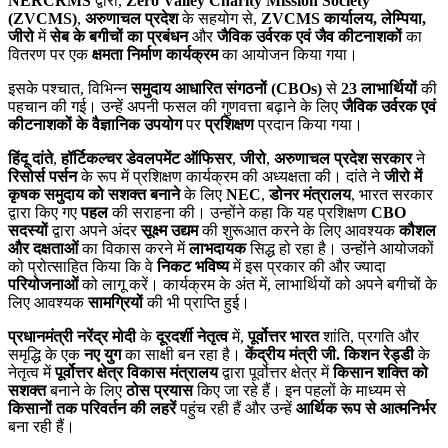
NERCRMS
द्वारा,
Zero Valley Charity Mission Society
(ZVCMS)
,
अरुणाचल प्रदेश
के सहयोग से,
ZVCMS कार्यालय, लेम्पिया,
जीरो
में
सेब के बगीचों का प्रबंधन
और
जैविक उर्वरक एवं जैव कीटनाशकों
का
वितरण पर एक
क्षमता निर्माण कार्यक्रम
का आयोजन किया गया।
इसके पश्चात, विभिन्न
समुदाय आधारित संगठनों (CBOs)
से
23 लाभार्थियों
की
पहचान की गई। उन्हें अपनी फसल की गुणवत्ता बढ़ाने के लिए
जैविक उर्वरक एवं
कीटनाशकों के वैज्ञानिक उपयोग
पर
प्रशिक्षण
प्रदान किया गया।
हिंदू दांते
,
हॉर्टिकल्चर डेवलपमेंट ऑफिसर
,
जीरो
,
अरुणाचल प्रदेश सरकार
ने
रिसोर्स पर्सन
के रूप में प्रशिक्षण कार्यक्रम की अध्यक्षता की। दांते ने
जीरो में
कृषक समुदाय को सशक्त बनाने
के लिए
NEC
,
डोनर मंत्रालय
, भारत सरकार
द्वारा किए गए
पहल
की सराहना की। उन्होंने कहा कि यह प्रशिक्षण
CBO
सदस्यों
द्वारा अपने अंदर
सूक्ष्म उद्यम
की शुरूआत करने के लिए आवश्यक
कौशल
और दक्षताओं
का विकास करने में
लाभदायक
सिद्ध हो रहा है। उन्होंने आयोजकों
को प्रोत्साहित किया कि वे
निकट भविष्य
में इस प्रकार की और ज्यादा
परियोजनाओं
को लागू करें। कार्यक्रम के अंत में, लाभार्थियों को अपने बगीचों के
लिए आवश्यक
सामग्रियों
की भी प्राप्ति हुई।
प्रधानमंत्री नरेंद्र मोदी
के
दूरदर्शी नेतृत्व
में,
पूर्वोत्तर भारत
शांति, प्रगति और
समृद्धि के एक
नए युग
का साक्षी बन रहा है।
केंद्रीय मंत्री जी. किशन रेड्डी
के
नेतृत्व में
पूर्वोत्तर क्षेत्र विकास मंत्रालय
द्वारा पूर्वोत्तर क्षेत्र में
किसान शक्ति को
सशक्त
बनाने के लिए
ठोस प्रयास
किए जा रहे हैं। इन पहलों के माध्यम से
किसानों तक परिवर्तन की लहरें
पहुंच रही हैं और उन्हें
आर्थिक रूप से आत्मनिर्भर
बना रही हैं।