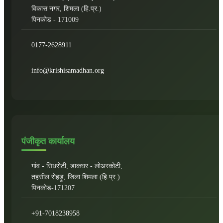
विकास नगर, शिमला (हि.प्र.)
पिनकोड - 171009
0177-2628911
info@krishisamadhan.org
पंजीकृत कार्यालय
गांव - सिधरोटी, डाकघर - लोअरकोटी,
तहसील रोहड़ू, जिला शिमला (हि.प्र.)
पिनकोड-171207
+91-7018238958