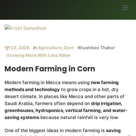
मुख्यपृष्ठ
हमारे बारे में
जून 23, 2026
In
Agriculture
,
Corn
Khushboo Thakur
ब्लॉग
Growing More With Less Water
भागीदार
Modern Farming in Corn
सर्वे
Modern farming in Mecca means using
new farming
अवसर
methods and technology
to grow crops in a hot, dry
मौसम जानकारी
desert climate. In places like Mecca and other parts of
Saudi Arabia, farmers often depend on
drip irrigation,
उपज
greenhouses, hydroponics, vertical farming, and water-
सरकारी योजनाएं
saving systems
because natural rainfall is very low.
गैलरी
One of the biggest ideas in modern farming is
saving