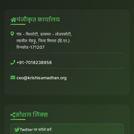
पंजीकृत कार्यालय
गांव - सिधरोटी, डाकघर - लोअरकोटी,
तहसील रोहड़ू, जिला शिमला (हि.प्र.)
पिनकोड-171207
+91-7018238958
ceo@krishisamadhan.org
सोशल लिंक्स
Twitter पर फॉलो करें