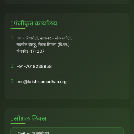
पंजीकृत कार्यालय
गांव - सिधरोटी, डाकघर - लोअरकोटी,
तहसील रोहड़ू, जिला शिमला (हि.प्र.)
पिनकोड-171207
+91-7018238958
ceo@krishisamadhan.org
सोशल लिंक्स
Twitter पर फॉलो करें