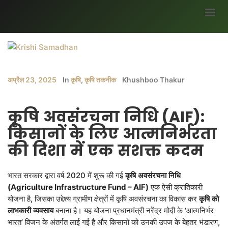
मुख्यपृष्ठ
हमारे बारे में
अप्रैल 23, 2025
In
कृषि
,
कृषि तकनीक
Khushboo Thakur
ब्लॉग
भागीदार
कृषि
अवसंरचना
निधि
(AIF):
सर्वे
किसानों
के
लिए
आत्मनिर्भरता
अवसर
की
दिशा
में
एक
सशक्त
कदम
मौसम जानकारी
भारत सरकार द्वारा वर्ष 2020 में शुरू की गई
कृषि
अवसंरचना
निधि
उपज
(Agriculture Infrastructure Fund – AIF)
एक ऐसी क्रांतिकारी
सरकारी योजनाएं
योजना है, जिसका उद्देश्य ग्रामीण क्षेत्रों में कृषि अवसंरचना का विकास कर
कृषि
को
लाभकारी
व्यवसाय
बनाना है। यह योजना प्रधानमंत्री नरेंद्र मोदी के ‘आत्मनिर्भर
गैलरी
भारत’ विजन के अंतर्गत लाई गई है और किसानों को उनकी उपज के बेहतर भंडारण,