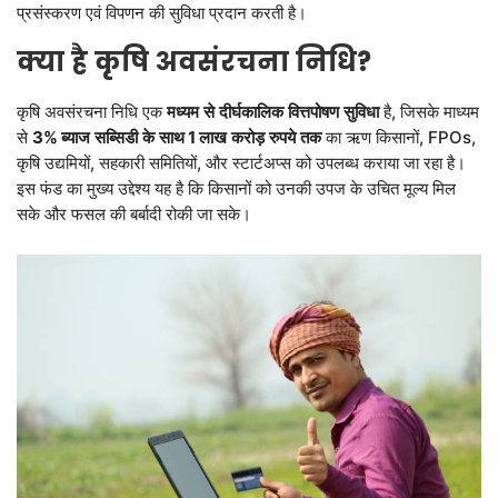
प्रसंस्करण एवं विपणन की सुविधा प्रदान करती है।
LOGIN
DONATE
क्या
है
कृषि
अवसंरचना
निधि
?
हिन्दी
ENGLISH
कृषि अवसंरचना निधि एक
मध्यम
से
दीर्घकालिक
वित्तपोषण
सुविधा
है, जिसके माध्यम
से
3%
ब्याज
सब्सिडी
के
साथ
1
लाख
करोड़
रुपये
तक
का ऋण किसानों, FPOs,
कृषि उद्यमियों, सहकारी समितियों, और स्टार्टअप्स को उपलब्ध कराया जा रहा है।
इस फंड का मुख्य उद्देश्य यह है कि किसानों को उनकी उपज के उचित मूल्य मिल
सके और फसल की बर्बादी रोकी जा सके।