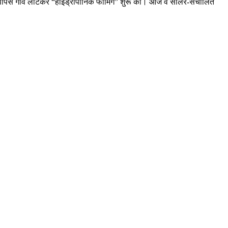
ोंने वापस गांव लौटकर “हाइड्रोपोनिक फार्मिंग” शुरू की। आज वे सोलर-संचालित