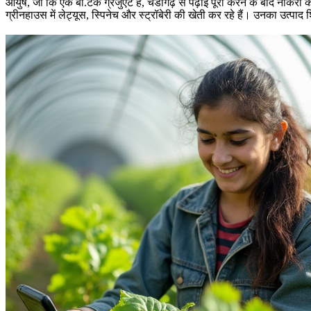
आयुष, जो कि एक बी.टेक ग्रेजुएट हैं, चंडीगढ़ से पढ़ाई पूरी करने के बाद नौकर
ग्रीनहाउस में लेट्यूस, स्पिनेच और स्ट्रॉबेरी की खेती कर रहे हैं। उनका उत्पाद