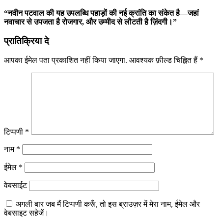
“
नवीन
पटवाल
की
यह
उपलब्धि
पहाड़ों
की
नई
क्रांति
का
संकेत
है—
जहां
नवाचार
से
उपजता
है
रोजगार,
और
उम्मीद
से
लौटती
है
ज़िंदगी।”
प्रातिक्रिया दे
आपका ईमेल पता प्रकाशित नहीं किया जाएगा.
आवश्यक फ़ील्ड चिह्नित हैं
*
टिप्पणी
*
नाम
*
ईमेल
*
वेबसाईट
अगली बार जब मैं टिप्पणी करूँ, तो इस ब्राउज़र में मेरा नाम, ईमेल और
वेबसाइट सहेजें।