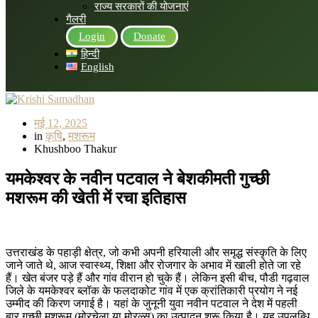
राज्य सरकारों की योजनाएं
गैलरी
Login
Donate
हिन्दी
English
मई 12, 2025
in
कृषि
,
मशरूम
Khushboo Thakur
यमकेश्वर
के
नवीन
पटवाल
ने
बेशकीमती
गुच्छी
मशरूम
की
खेती
में
रचा
इतिहास
उत्तराखंड के पहाड़ी क्षेत्र, जो कभी अपनी हरियाली और समृद्ध संस्कृति के लिए
जाने जाते थे, आज स्वास्थ्य, शिक्षा और रोजगार के अभाव में खाली होते जा रहे
हैं। खेत बंजर पड़े हैं और गांव वीरान हो चुके हैं। लेकिन इसी बीच, पौडी गढ़वाल
जिले के यमकेश्वर ब्लॉक के फलदाकोट गांव में एक क्रांतिकारी प्रयोग ने नई
उम्मीद की किरण जगाई है। यहां के जुनूनी युवा नवीन पटवाल ने देश में पहली
बार गुच्छी मशरूम (मोरचेला या मोरल्स) का उत्पादन शुरू किया है। यह उपलब्धि