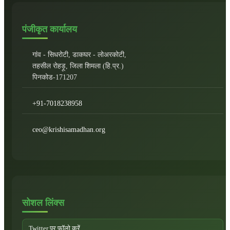
पंजीकृत कार्यालय
गांव - सिधरोटी, डाकघर - लोअरकोटी,
तहसील रोहड़ू, जिला शिमला (हि.प्र.)
पिनकोड-171207
+91-7018238958
ceo@krishisamadhan.org
सोशल लिंक्स
Twitter पर फॉलो करें