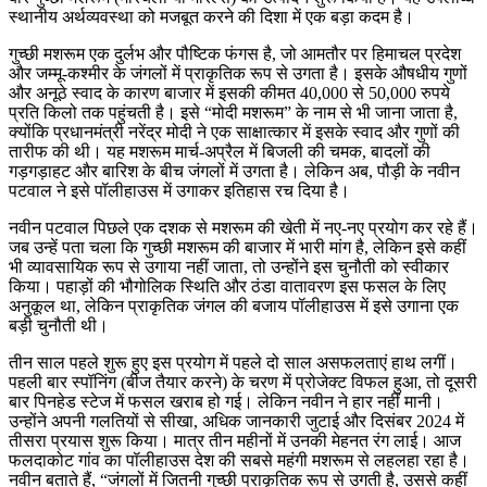
स्थानीय अर्थव्यवस्था को मजबूत करने की दिशा में एक बड़ा कदम है।
गुच्छी मशरूम एक दुर्लभ और पौष्टिक फंगस है, जो आमतौर पर हिमाचल प्रदेश
और जम्मू-कश्मीर के जंगलों में प्राकृतिक रूप से उगता है। इसके औषधीय गुणों
और अनूठे स्वाद के कारण बाजार में इसकी कीमत 40,000 से 50,000 रुपये
प्रति किलो तक पहुंचती है। इसे “मोदी मशरूम” के नाम से भी जाना जाता है,
क्योंकि प्रधानमंत्री नरेंद्र मोदी ने एक साक्षात्कार में इसके स्वाद और गुणों की
तारीफ की थी। यह मशरूम मार्च-अप्रैल में बिजली की चमक, बादलों की
गड़गड़ाहट और बारिश के बीच जंगलों में उगता है। लेकिन अब, पौड़ी के नवीन
पटवाल ने इसे पॉलीहाउस में उगाकर इतिहास रच दिया है।
नवीन पटवाल पिछले एक दशक से मशरूम की खेती में नए-नए प्रयोग कर रहे हैं।
जब उन्हें पता चला कि गुच्छी मशरूम की बाजार में भारी मांग है, लेकिन इसे कहीं
भी व्यावसायिक रूप से उगाया नहीं जाता, तो उन्होंने इस चुनौती को स्वीकार
किया। पहाड़ों की भौगोलिक स्थिति और ठंडा वातावरण इस फसल के लिए
अनुकूल था, लेकिन प्राकृतिक जंगल की बजाय पॉलीहाउस में इसे उगाना एक
बड़ी चुनौती थी।
तीन साल पहले शुरू हुए इस प्रयोग में पहले दो साल असफलताएं हाथ लगीं।
पहली बार स्पॉनिंग (बीज तैयार करने) के चरण में प्रोजेक्ट विफल हुआ, तो दूसरी
बार पिनहेड स्टेज में फसल खराब हो गई। लेकिन नवीन ने हार नहीं मानी।
उन्होंने अपनी गलतियों से सीखा, अधिक जानकारी जुटाई और दिसंबर 2024 में
तीसरा प्रयास शुरू किया। मात्र तीन महीनों में उनकी मेहनत रंग लाई। आज
फलदाकोट गांव का पॉलीहाउस देश की सबसे महंगी मशरूम से लहलहा रहा है।
नवीन बताते हैं, “जंगलों में जितनी गुच्छी प्राकृतिक रूप से उगती है, उससे कहीं