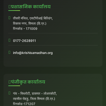
प्रशासनिक कार्यालय
तीसरी मंजिल, एसटीपीआई बिल्डिंग,
विकास नगर, शिमला (हि.प्र.)
पिनकोड - 171009
0177-2628911
info@krishisamadhan.org
पंजीकृत कार्यालय
गांव - सिधरोटी, डाकघर - लोअरकोटी,
तहसील रोहड़ू, जिला शिमला (हि.प्र.)
पिनकोड-171207