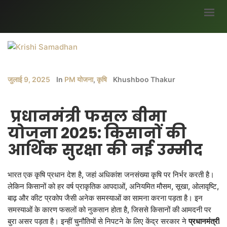
मुख्यपृष्ठ
हमारे बारे में
जुलाई 9, 2025
In
PM योजना
,
कृषि
Khushboo Thakur
ब्लॉग
भागीदार
प्रधानमंत्री
फसल
बीमा
सर्वे
योजना
2025:
किसानों
की
अवसर
आर्थिक
सुरक्षा
की
नई
उम्मीद
मौसम जानकारी
भारत एक कृषि प्रधान देश है, जहां अधिकांश जनसंख्या कृषि पर निर्भर करती है।
उपज
लेकिन किसानों को हर वर्ष प्राकृतिक आपदाओं, अनियमित मौसम, सूखा, ओलावृष्टि,
सरकारी योजनाएं
बाढ़ और कीट प्रकोप जैसी अनेक समस्याओं का सामना करना पड़ता है। इन
समस्याओं के कारण फसलों को नुकसान होता है, जिससे किसानों की आमदनी पर
गैलरी
बुरा असर पड़ता है। इन्हीं चुनौतियों से निपटने के लिए केंद्र सरकार ने
प्रधानमंत्री