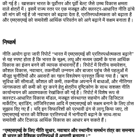
की गई है। खासकर भारत के पूर्वोत्तर और पूर्वी बेल्ट जैसे उच्च विकास क्षमता
वाले क्षेत्रों में। इसमें राज्य स्तर पर एक मजबूत और क्लस्टर-आधारित नीति ढांचे
की मांग की गई है जो नवाचार को बढ़ावा देता है, प्रतिस्पर्धात्मकता को बढ़ाता है
और एमएसएमई को समावेशी आर्थिक परिवर्तन को आगे बढ़ाने में सक्षम बनाता है।
निष्कर्ष
नीति आयोग द्वारा जारी रिपोर्ट “भारत में एमएसएमई की प्रतिस्पर्धात्मकता बढ़ाने”
से यह स्पष्ट होता है कि भारत के सूक्ष्म, लघु और मध्यम उद्यमों के पास आर्थिक
विकास का इंजन बनने की व्यापक संभावनाएँ हैं। रिपोर्ट में वित्तीय समावेशन,
कौशल विकास, नवाचार, तकनीकी उन्नयन और बाजार पहुंच जैसे पहलुओं में
मौजूद चुनौतियों और अवसरों का गहन विश्लेषण प्रस्तुत किया गया है। ऋण
सुविधा की सीमाओं, कौशल की कमी, तकनीक अपनाने में बाधाओं, और नीतिगत
जागरूकता की कमी को दूर करने हेतु क्षेत्रीय दृष्टिकोण के साथ सशक्त नीति
कार्यान्वयन की आवश्यकता रेखांकित की गई है। रिपोर्ट में विशेष रूप से
क्लस्टर-आधारित विकास मॉडल, मजबूत संस्थागत सहयोग और डिजिटल
मार्केटिंग, ब्रांडिंग, लॉजिस्टिक्स आदि में एमएसएमई को सक्षम बनाने के लिए ठोस
सुझाव दिए गए हैं। यदि इन सिफारिशों को प्रभावी ढंग से लागू किया जाए, तो
एमएसएमई भारत की वैश्विक प्रतिस्पर्धा में भागीदारी बढ़ाने के साथ-साथ
समावेशी और टिकाऊ आर्थिक विकास का आधार बन सकते हैं।
“
एमएसएमई
के
लिए
नीति
सुधार,
नवाचार
और
स्थानीय
समर्थन
तंत्र
का
समन्वय
ही
भारत
को
वैश्विक
प्रतिस्पर्धा
में
अग्रणी
बनाएगा।”