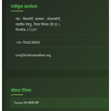
पंजीकृत कार्यालय
गांव - सिधरोटी, डाकघर - लोअरकोटी,
तहसील रोहड़ू, जिला शिमला (हि.प्र.)
पिनकोड-171207
+91-7018238958
ceo@krishisamadhan.org
सोशल लिंक्स
Twitter पर फॉलो करें