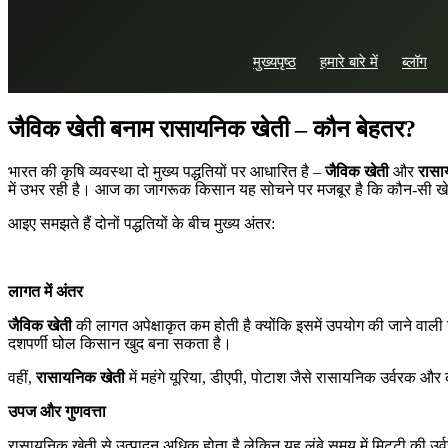
जुलाई 26, 2025
मुख्यपृष्ठ
हमारे बारे में
ब्लॉग
in
कृषि
,
जैविक खेती
Khushboo Thakur
जैविक
खेती
बनाम
रासायनिक
खेती
–
कौन
बेहतर
?
भारत की कृषि व्यवस्था दो मुख्य पद्धतियों पर आधारित है –
जैविक
खेती
और
रासा
में उभर रही है। आज का जागरूक किसान यह सोचने पर मजबूर है कि कौन-सी खे
आइए समझते हैं दोनों पद्धतियों के बीच मुख्य अंतर:
लागत
में
अंतर
जैविक
खेती
की लागत अपेक्षाकृत कम होती है क्योंकि इसमें उपयोग की जाने वा
दशपर्णी घोल किसान खुद बना सकता है।
वहीं,
रासायनिक
खेती
में महंगे यूरिया, डीएपी, पोटाश जैसे रासायनिक उर्वरक 
उपज
और
गुणवत्ता
रासायनिक खेती से उत्पादन अधिक होता है लेकिन यह लंबे समय में मिट्टी की उर्वर