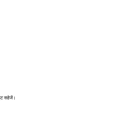
इट सहेजें।