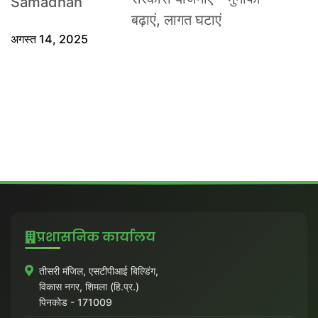
बढ़ाएं, लागत घटाएं
अगस्त 14, 2025
प्रशासनिक कार्यालय
तीसरी मंजिल, एसटीपीआई बिल्डिंग,
विकास नगर, शिमला (हि.प्र.)
पिनकोड - 171009