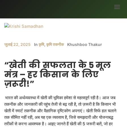
मुख्यपृष्ठ
हमारे बारे में
जुलाई 22, 2025
In
कृषि
,
कृषि तकनीक
Khushboo Thakur
ब्लॉग
भागीदार
“
खेती
की
सफलता
के
5
मूल
सर्वे
मंत्र
–
हर
किसान
के
लिए
अवसर
ज़रूरी
!”
मौसम जानकारी
भारत की अर्थव्यवस्था में खेती की भूमिका हमेशा से महत्वपूर्ण रही है। आज जब
उपज
तकनीक और जानकारी की पहुंच तेजी से बढ़ रही है, तो ज़रूरी है कि किसान भी
सरकारी योजनाएं
खेती में स्मार्ट तकनीक और वैज्ञानिक दृष्टिकोण अपनाएं। खेती सिर्फ हल चलाने
तक सीमित नहीं रही, अब यह एक व्यवसाय है, जिसे समझदारी और योजनाबद्ध
गैलरी
तरीकों से करना आवश्यक है। आइए जानते हैं खेती की 5 जरूरी बातें, जो हर