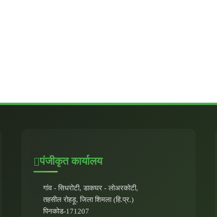
पंजीकृत कार्यालय
गांव - सिधरोटी, डाकघर - लोअरकोटी,
तहसील रोहड़ू, जिला शिमला (हि.प्र.)
पिनकोड-171207