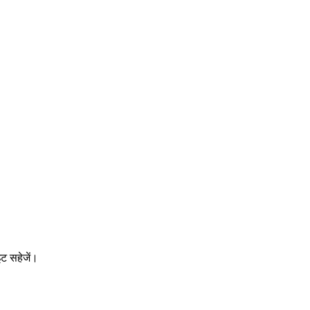
इट सहेजें।