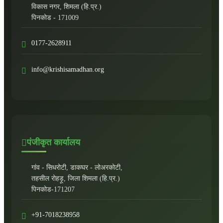
विकास नगर, शिमला (हि.प्र.)
पिनकोड - 171009
0177-2628911
info@krishisamadhan.org
पंजीकृत कार्यालय
गांव - सिधरोटी, डाकघर - लोअरकोटी,
तहसील रोहड़ू, जिला शिमला (हि.प्र.)
पिनकोड-171207
+91-7018238958