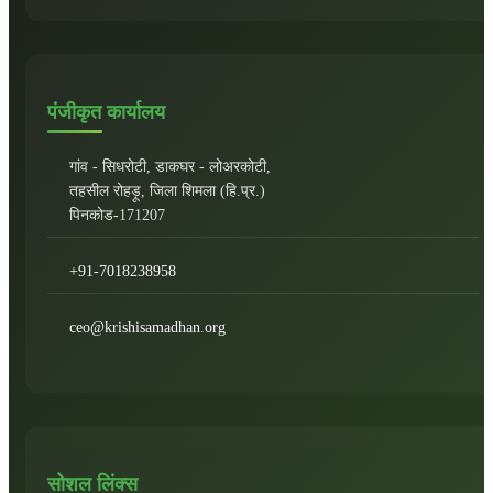
पंजीकृत कार्यालय
गांव - सिधरोटी, डाकघर - लोअरकोटी,
तहसील रोहड़ू, जिला शिमला (हि.प्र.)
पिनकोड-171207
+91-7018238958
ceo@krishisamadhan.org
सोशल लिंक्स