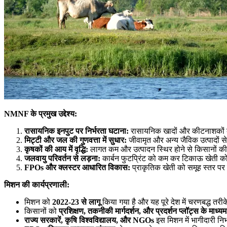
NMNF
के
प्रमुख
उद्देश्य
:
रासायनिक
इनपुट
पर
निर्भरता
घटाना
:
रासायनिक खादों और कीटनाशकों क
मिट्टी
और
जल
की
गुणवत्ता
में
सुधार
:
जीवामृत और अन्य जैविक उत्पादों से
कृषकों
की
आय
में
वृद्धि
:
लागत कम और उत्पादन स्थिर होने से किसानों की आ
जलवायु
परिवर्तन
से
लड़ना
:
कार्बन फुटप्रिंट को कम कर टिकाऊ खेती को 
FPOs
और
क्लस्टर
आधारित
विकास
:
प्राकृतिक खेती को समूह स्तर पर 
मिशन
की
कार्यप्रणाली
:
मिशन को
2022-23
से
लागू
किया गया है और यह पूरे देश में चरणबद्ध तरीके
किसानों को
प्रशिक्षण
,
तकनीकी
मार्गदर्शन
,
और
प्रदर्शन
प्लॉट्स
के
माध्यम
राज्य
सरकारें
,
कृषि
विश्वविद्यालय
,
और
NGOs
इस मिशन में भागीदारी निभा