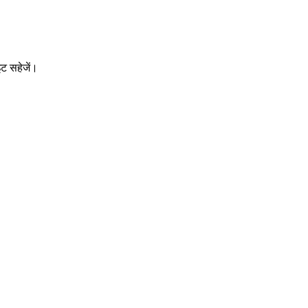
इट सहेजें।