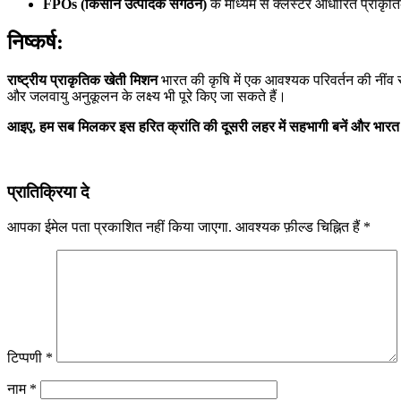
FPOs (
किसान
उत्पादक
संगठन
)
के माध्यम से क्लस्टर आधारित प्राकृति
निष्कर्ष
:
राष्ट्रीय
प्राकृतिक
खेती
मिशन
भारत की कृषि में एक आवश्यक परिवर्तन की नींव र
और जलवायु अनुकूलन के लक्ष्य भी पूरे किए जा सकते हैं।
आइए
,
हम
सब
मिलकर
इस
हरित
क्रांति
की
दूसरी
लहर
में
सहभागी
बनें
और
भारत
प्रातिक्रिया दे
आपका ईमेल पता प्रकाशित नहीं किया जाएगा.
आवश्यक फ़ील्ड चिह्नित हैं
*
टिप्पणी
*
नाम
*