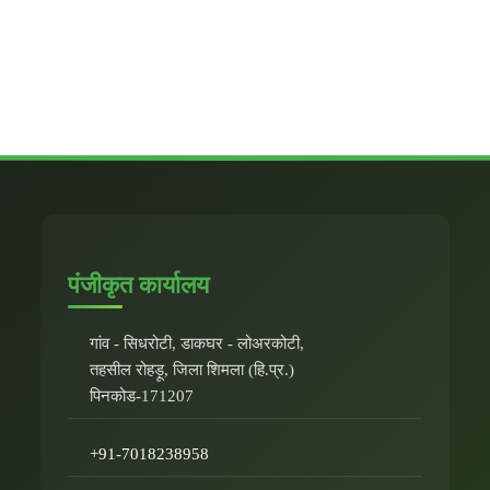
पंजीकृत कार्यालय
गांव - सिधरोटी, डाकघर - लोअरकोटी,
तहसील रोहड़ू, जिला शिमला (हि.प्र.)
पिनकोड-171207
+91-7018238958