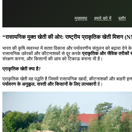
मई 21, 2025
मुख्यपृष्ठ
हमारे बारे में
ब्लॉग
in
कृषि
,
प्राकृतिक खेती
Khushboo Thakur
“
रासायनिक
मुक्त
खेती
की
ओर
:
राष्ट्रीय
प्राकृतिक
खेती
मिशन
(N
भारत की कृषि व्यवस्था में सतत विकास और पर्यावरणीय संतुलन को बढ़ावा देने के
रासायनिक उर्वरकों और कीटनाशकों से दूर करके
प्राकृतिक
और
जैविक
तरीकों
स
संरक्षण करना, और किसानों की आय को टिकाऊ बनाना भी है।
प्राकृतिक
खेती
क्या
है
?
प्राकृतिक खेती वह पद्धति है जिसमें रासायनिक खादों, कीटनाशकों और बाहरी इनपु
पर्यावरण
के
अनुकूल
,
सस्ती
और
किसानों
के
लिए
लाभकारी
है।