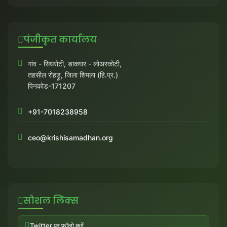
पंजीकृत कार्यालय
गांव - सिधरोटी, डाकघर - लोअरकोटी,
तहसील रोहड़ू, जिला शिमला (हि.प्र.)
पिनकोड-171207
+91-7018238958
ceo@krishisamadhan.org
सोशल लिंक्स
Twitter पर फॉलो करें