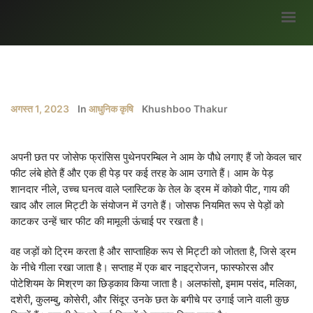
मुख्यपृष्ठ
हमारे बारे में
अगस्त 1, 2023
In
आधुनिक कृषि
Khushboo Thakur
ब्लॉग
भागीदार
अपनी छत पर जोसेफ फ्रांसिस पुथेनपरम्बिल ने आम के पौधे लगाए हैं जो केवल चार
सर्वे
फीट लंबे होते हैं और एक ही पेड़ पर कई तरह के आम उगाते हैं। आम के पेड़
शानदार नीले, उच्च घनत्व वाले प्लास्टिक के तेल के ड्रम में कोको पीट, गाय की
अवसर
खाद और लाल मिट्टी के संयोजन में उगते हैं। जोसफ नियमित रूप से पेड़ों को
मौसम जानकारी
काटकर उन्हें चार फीट की मामूली ऊंचाई पर रखता है।
उपज
वह जड़ों को ट्रिम करता है और साप्ताहिक रूप से मिट्टी को जोतता है, जिसे ड्रम
के नीचे गीला रखा जाता है। सप्ताह में एक बार नाइट्रोजन, फास्फोरस और
सरकारी योजनाएं
पोटेशियम के मिश्रण का छिड़काव किया जाता है। अलफांसो, इमाम पसंद, मलिका,
गैलरी
दशेरी, कुलम्बु, कोसेरी, और सिंदूर उनके छत के बगीचे पर उगाई जाने वाली कुछ