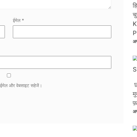
ह
च
ईमेल
*
K
P
अ
छ
म, ईमेल और वेबसाइट सहेजें।
म
फ
अ