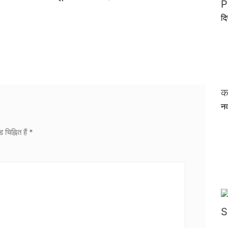
P
द
क
न
 चिह्नित हैं
*