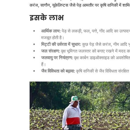
करंज, सागौन, यूकेलिप्टस जैसे पेड़ आमतौर पर कृषि वानिकी में शामि
इसके
लाभ
आर्थिक
लाभ
:
पेड़ से लकड़ी, फल, पत्ते, गोंद आदि का उत्पा
मजबूत होती है।
मिट्टी
की
उर्वरता
में
सुधार
:
कुछ पेड़ जैसे करंज, नीम आदि भूम
जल
संरक्षण
:
वृक्ष भूमिगत जलस्तर को बनाए रखने में मदद करत
जलवायु
पर
नियंत्रण
:
वृक्ष कार्बन डाइऑक्साइड को अवशोषित 
हैं।
जैव
विविधता
को
बढ़ावा
:
कृषि वानिकी से जैव विविधता संरक्षि