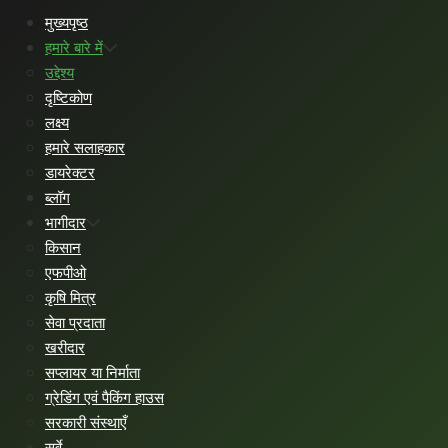
मुख्यपृष्ठ
हमारे बारे में
उद्देश्य
दृष्टिकोण
लक्ष्य
हमारे सलाहकार
डायरेक्टर
ब्लॉग
भागीदार
किसान
एफपीओ
कृषि मित्र
सेवा प्रदाता
खरीदार
सप्लायर या निर्माता
ग्रेडिंग एवं पैकिंग हाउस
सरकारी संस्थाएँ
सर्वे