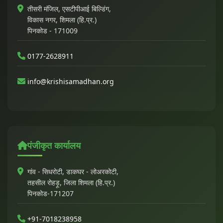
तीसरी मंजिल, एसटीपीआई बिल्डिंग,
विकास नगर, शिमला (हि.प्र.)
पिनकोड - 171009
0177-2628911
info@krishisamadhan.org
पंजीकृत कार्यालय
गांव - सिधरोटी, डाकघर - लोअरकोटी,
तहसील रोहड़ू, जिला शिमला (हि.प्र.)
पिनकोड-171207
+91-7018238958