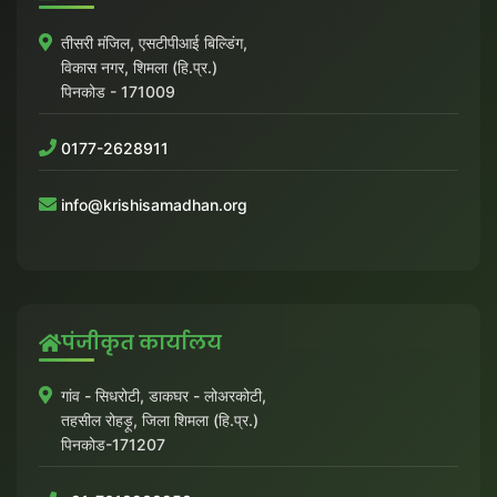
LOGIN
DONATE
तीसरी मंजिल, एसटीपीआई बिल्डिंग,
हिन्दी
विकास नगर, शिमला (हि.प्र.)
पिनकोड - 171009
ENGLISH
0177-2628911
info@krishisamadhan.org
पंजीकृत कार्यालय
गांव - सिधरोटी, डाकघर - लोअरकोटी,
तहसील रोहड़ू, जिला शिमला (हि.प्र.)
पिनकोड-171207