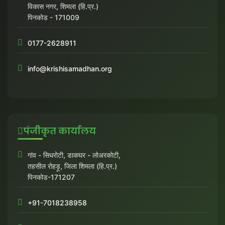
विकास नगर, शिमला (हि.प्र.)
LOGIN
DONATE
पिनकोड - 171009
हिन्दी
0177-2628911
ENGLISH
info@krishisamadhan.org
पंजीकृत कार्यालय
गांव - सिधरोटी, डाकघर - लोअरकोटी,
तहसील रोहड़ू, जिला शिमला (हि.प्र.)
पिनकोड-171207
+91-7018238958