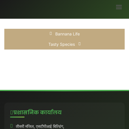
मुख्यपृष्ठ
Bannana Life
हमारे बारे में
Tasty Species
ब्लॉग
भागीदार
सर्वे
अवसर
मौसम जानकारी
उपज
सरकारी योजनाएं
प्रशासनिक कार्यालय
गैलरी
तीसरी मंजिल, एसटीपीआई बिल्डिंग,