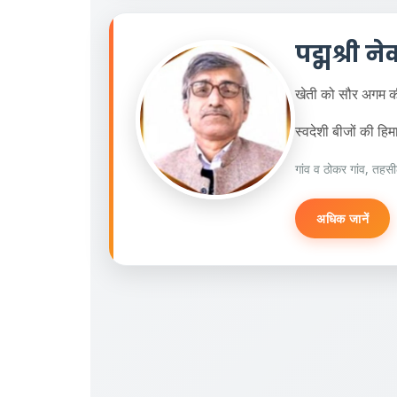
पद्मश्री न
खेती को सौर अगम की
स्वदेशी बीजों की हि
गांव व ठोकर गांव, तहस
अधिक जानें