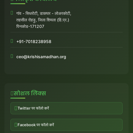
गांव - सिधरोटी, डाकघर - लोअरकोटी,
तहसील रोहड़ू, जिला शिमला (हि.प्र.)
पिनकोड-171207
+91-7018238958
ceo@krishisamadhan.org
सोशल लिंक्स
Twitter पर फॉलो करें
Facebook पर फॉलो करें