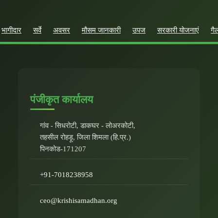
भागीदार
सर्वे
अवसर
मौसम जानकारी
उपज
सरकारी योजनाएं
गै
पंजीकृत कार्यालय
गांव - सिधरोटी, डाकघर - लोअरकोटी,
तहसील रोहड़ू, जिला शिमला (हि.प्र.)
पिनकोड-171207
+91-7018238958
ceo@krishisamadhan.org