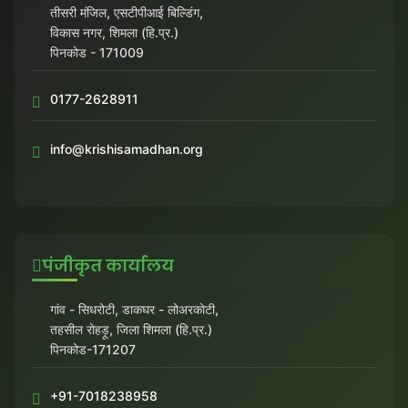
LOGIN
DONATE
तीसरी मंजिल, एसटीपीआई बिल्डिंग,
विकास नगर, शिमला (हि.प्र.)
हिन्दी
पिनकोड - 171009
ENGLISH
0177-2628911
info@krishisamadhan.org
पंजीकृत कार्यालय
गांव - सिधरोटी, डाकघर - लोअरकोटी,
तहसील रोहड़ू, जिला शिमला (हि.प्र.)
पिनकोड-171207
+91-7018238958