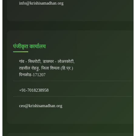
info@krishisamadhan.org
पंजीकृत कार्यालय
गांव - सिधरोटी, डाकघर - लोअरकोटी,
तहसील रोहड़ू, जिला शिमला (हि.प्र.)
पिनकोड-171207
+91-7018238958
ceo@krishisamadhan.org