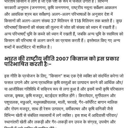
भारतीय किसान वे लोग हैं जो एक पेशे के रूप में फसलें उगाते हैं। विभिन्न
सरकारी अनुमान (जनगणना, कृषि जनगणना, राष्ट्रीय नमूना सर्वेक्षण आकलन
और आवधिक श्रम बल सर्वेक्षण) अलग-अलग परिभाषाओं के अनुसार देश में
किसानों की अलग-अलग संख्या 37 मिलियन से 118 मिलियन तक बताते हैं। कुछ
परिभाषाएँ किसानों की संख्या की तुलना में जोत की संख्या को ध्यान में रखती हैं।
अन्य परिभाषाएँ भूमि के कब्जे को ध्यान में रखती हैं, जबकि अन्य भूमि के स्वामित्व को
किसान की परिभाषा से अलग करने का प्रयास करती हैं। इस्तेमाल किए गए अन्य
शब्दों में कल्टीवेटर भी शामिल है।
भारत की राष्ट्रीय नीति 2007 किसान को इस प्रकार
परिभाषित करती हैः-
इस नीति के प्रयोजन के लिए, “किसान” शब्द एक ऐसे व्यक्ति को संदर्भित करेगा जो
फसल उगाने और अन्य प्राथमिक कृषि वस्तुओं का उत्पादन करने की आर्थिक और/
या आजीविका गतिविधि में सक्रिय रूप से लगा हुआ है और इसमें सभी कृषि परिचालन
धारक, कृषक, कृषि मजदूर, बटाईदार शामिल होंगे। किरायेदार, मुर्गीपालन और
पशुपालक, मछुआरे, मधुमक्खीपालक, माली, चरवाहे, गैर-कॉर्पाेरेट बागान मालिक
और रोपण मजदूर, साथ ही रेशम उत्पादन, वर्मीकल्चर और कृषि वानिकी जैसे
विभिन्न खेती से संबंधित व्यवसायों में लगे व्यक्ति। इस शब्द में आदिवासी परिवार/
स्थानांतरी खेती और लकड़ी और गैर-लकड़ी वन उपज के संग्रह, उपयोग और