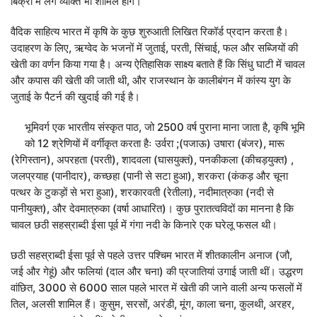
बिक्री में लगे व्यक्ति भी शामिल होंगे।
वैदिक साहित्य भारत में कृषि के कुछ शुरुआती लिखित रिकॉर्ड प्रदान करता है।
उदाहरण के लिए, ऋग्वेद के भजनों में जुताई, परती, सिंचाई, फल और सब्जियों की
खेती का वर्णन किया गया है। अन्य ऐतिहासिक साक्ष्य बताते हैं कि सिंधु घाटी में चावल
और कपास की खेती की जाती थी, और राजस्थान के कालीबंगन में कांस्य युग के
जुताई के पैटर्न की खुदाई की गई है।
भूमिवर्ग एक भारतीय संस्कृत पाठ, जो 2500 वर्ष पुराना माना जाता है, कृषि भूमि
को 12 श्रेणियों में वर्गीकृत करता हैः उर्वरा ;(पजाऊ) उषारा (बंजर), मारू
(रेगिस्तान), अपरहता (परती), शादवला (घासयुक्तं), पनकीकला (कीचड़युक्त) ,
जलप्रयाह (पानीदार), कच्छहा (पानी से सटा हुआ), शरकरा (कंकड़ और चूना
पत्थर के टुकड़ों से भरा हुआ), शरकारवती (रेतीला), नदीमात्रुका (नदी से
पानीयुक्त), और देवमात्रुका (वर्षा आधारित)। कुछ पुरातत्वविदों का मानना है कि
चावल छठी सहस्राब्दी ईसा पूर्व में गंगा नदी के किनारे एक घरेलू फसल थी।
छठी सहस्राब्दी ईसा पूर्व से पहले उत्तर पश्चिम भारत में शीतकालीन अनाज (जौ,
जई और गेहूं) और फलियां (दाल और चना) की प्रजातियां उगाई जाती थीं। उद्धरण
वांछित, 3000 से 6000 साल पहले भारत में खेती की जाने वाली अन्य फसलों में
तिल, अलसी शामिल हैं। कुसुम, सरसों, अरंडी, मूंग, काला चना, कुलथी, अरहर,