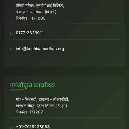
तीसरी मंजिल, एसटीपीआई बिल्डिंग,
विकास नगर, शिमला (हि.प्र.)
पिनकोड - 171009
0177-2628911
info@krishisamadhan.org
पंजीकृत कार्यालय
गांव - सिधरोटी, डाकघर - लोअरकोटी,
तहसील रोहड़ू, जिला शिमला (हि.प्र.)
पिनकोड-171207
+91-7018238958