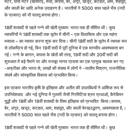
मटर, घास मटर (खेसारी), मेथी, कपास, बेर, अंगूर, खजूर, कटहल, आम, शहतूत,
और काली बेर आदि अनेक उदाहरण है। भारतीयों ने 5000 साल पहले भैंस (नदी
के प्रकार) को भी पालतू बनाया होगा।
18वीं शताब्दी से पहले गन्ने की खेती मुख्यतः भारत तक ही सीमित थी। कुछ
व्यापारियों ने 18वीं शताब्दी तक यूरोप में चीनी – एक विलासिता और एक महंगा
मसाला – का व्यापार करना शुरू कर दिया। चीनी 18वीं सदी के यूरोप में व्यापक रूप
से लोकप्रिय हो गई, फिर 19वीं सदी में पूरी दुनिया में एक मानवीय आवश्यकता बन
गई। गन्ने के बागान, कपास के खेतों की तरह, 19वीं सदी और 20वीं सदी की
शुरुआत में बड़े पैमाने पर और मजबूर मानव प्रवास का एक प्रमुख चालक बन गए
-अफ्रीका और भारत से, लाखों की संख्या में लोगों ने -जातीय मिश्रण, राजनीतिक
संघर्ष और सांस्कृतिक विकास को प्रभावित किया।
इस प्रकार भारतीय कृषि के इतिहास और अतीत की उपलब्धियों ने आंशिक रूप से
उपनिवेशवाद और नई दुनिया में गुलामी जैसी गिरमिटिया श्रम प्रथाओं, कैरेबियन
युद्धों और 18वीं और 19वीं शताब्दी के विश्व इतिहास को प्रभावित किया।कपास,
बेर, अंगूर, खजूर, कटहल, आम, शहतूत, और काली बेरख्उद्धरण, आवश्यकता है,।
भारतीयों ने 5000 साल पहले भैंस (नदी के प्रकार) को पालतू बनाया होगा।
18वीं शताब्दी से पहले गन्ने की खेती मुख्यतः भारत तक ही सीमित थी। कुछ