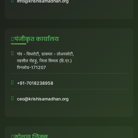
info@krishisamadhan.org
पंजीकृत कार्यालय
गांव - सिधरोटी, डाकघर - लोअरकोटी,
तहसील रोहड़ू, जिला शिमला (हि.प्र.)
पिनकोड-171207
+91-7018238958
ceo@krishisamadhan.org
सोशल लिंक्स