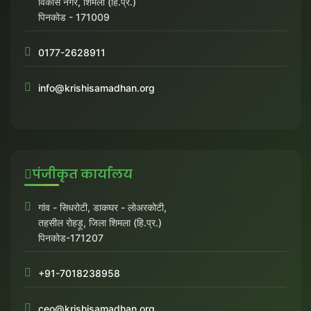
विकास नगर, शिमला (हि.प्र.)
पिनकोड - 171009
0177-2628911
info@krishisamadhan.org
पंजीकृत कार्यालय
गांव - सिधरोटी, डाकघर - लोअरकोटी,
तहसील रोहड़ू, जिला शिमला (हि.प्र.)
पिनकोड-171207
+91-7018238958
ceo@krishisamadhan.org