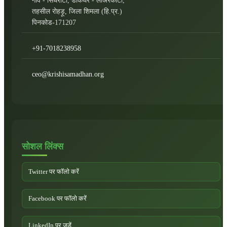
गांव - सिधरोटी, डाकघर - लोअरकोटी,
तहसील रोहड़ू, जिला शिमला (हि.प्र.)
पिनकोड-171207
+91-7018238958
ceo@krishisamadhan.org
सोशल लिंक्स
Twitter पर फॉलो करें
Facebook पर फॉलो करें
LinkedIn पर जुड़ें