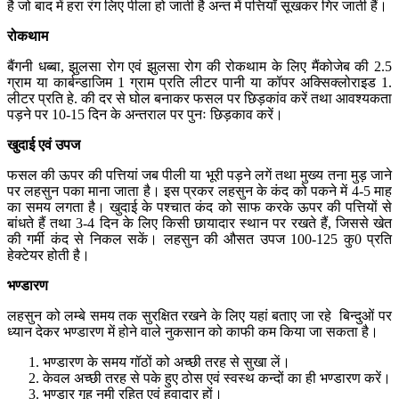
है जो बाद में हरा रंग लिए पीला हो जाती है अन्त में पत्तियॉ सूखकर गिर जाती हैं।
रोकथाम
बैंगनी धब्बा, झुलसा रोग एवं झुलसा रोग की रोकथाम के लिए मैंकोजेब की 2.5
ग्राम या कार्बन्डाजिम 1 ग्राम प्रति लीटर पानी या कॉपर अक्सिक्लोराइड 1.
लीटर प्रति हे. की दर से घोल बनाकर फसल पर छिड़कांव करें तथा आवश्यकता
पड़ने पर 10-15 दिन के अन्तराल पर पुनः छिड़काव करें।
खुदाई
एवं
उपज
फसल की ऊपर की पत्तियां जब पीली या भूरी पड़ने लगें तथा मुख्य तना मुड़ जाने
पर लहसुन पका माना जाता है। इस प्रकर लहसुन के कंद को पकने में 4-5 माह
का समय लगता है। खुदाई के पश्चात कंद को साफ करके ऊपर की पत्तियों से
बांधते हैं तथा 3-4 दिन के लिए किसी छायादार स्थान पर रखते हैं, जिससे खेत
की गर्मी कंद से निकल सकें। लहसुन की औसत उपज 100-125 कु0 प्रति
हेक्टेयर होती है।
भण्डारण
लहसुन को लम्बे समय तक सुरक्षित रखने के लिए यहां बताए जा रहे बिन्दुओं पर
ध्यान देकर भण्डारण में होने वाले नुकसान को काफी कम किया जा सकता है।
भण्डारण के समय गॉठों को अच्छी तरह से सुखा लें।
केवल अच्छी तरह से पके हुए ठोस एवं स्वस्थ कन्दों का ही भण्डारण करें।
भण्डार गृह नमी रहित एवं हवादार हों।