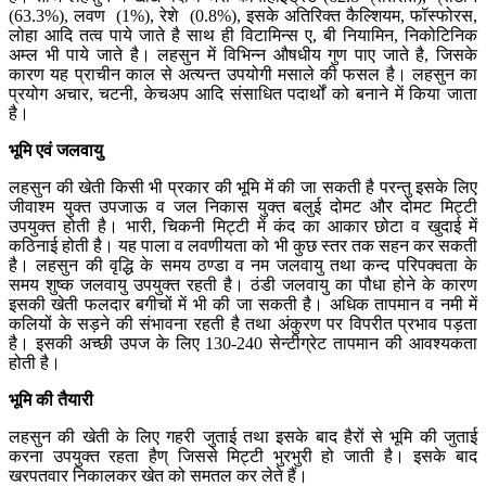
(63.3%), लवण (1%), रेशे (0.8%), इसके अतिरिक्त कैल्शियम, फॉस्फोरस,
लोहा आदि तत्व पाये जाते है साथ ही विटामिन्स ए, बी नियामिन, निकोटिनिक
अम्ल भी पाये जाते है। लहसुन में विभिन्न औषधीय गुण पाए जाते है, जिसके
कारण यह प्राचीन काल से अत्यन्त उपयोगी मसाले की फसल है। लहसुन का
प्रयोग अचार, चटनी, केचअप आदि संसाधित पदार्थों को बनाने में किया जाता
है।
भूमि
एवं
जलवायु
लहसुन की खेती किसी भी प्रकार की भूमि में की जा सकती है परन्तु इसके लिए
जीवाश्म युक्त उपजाऊ व जल निकास युक्त बलुई दोमट और दोमट मिट्टी
उपयुक्त होती है। भारी, चिकनी मिट्टी में कंद का आकार छोटा व खुदाई में
कठिनाई होती है। यह पाला व लवणीयता को भी कुछ स्तर तक सहन कर सकती
है। लहसुन की वृद्धि के समय ठण्डा व नम जलवायु तथा कन्द परिपक्वता के
समय शुष्क जलवायु उपयुक्त रहती है। ठंडी जलवायु का पौधा होने के कारण
इसकी खेती फलदार बगीचों में भी की जा सकती है। अधिक तापमान व नमी में
कलियों के सड़ने की संभावना रहती है तथा अंकुरण पर विपरीत प्रभाव पड़ता
है। इसकी अच्छी उपज के लिए 130-240 सेन्टीग्रेट तापमान की आवश्यकता
होती है।
भूमि
की
तैयारी
लहसुन की खेती के लिए गहरी जुताई तथा इसके बाद हैरों से भूमि की जुताई
करना उपयुक्त रहता हैण् जिससे मिट्टी भुरभुरी हो जाती है। इसके बाद
खरपतवार निकालकर खेत को समतल कर लेते हैं।