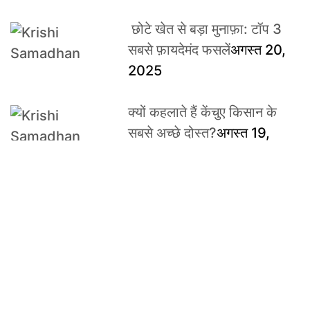
छोटे खेत से बड़ा मुनाफ़ा: टॉप 3
सबसे फ़ायदेमंद फसलें
अगस्त 20,
2025
क्यों कहलाते हैं केंचुए किसान के
सबसे अच्छे दोस्त?
अगस्त 19,
2025
ऑर्गेनिक खेती के 5 अद्भुत तथ्य, जो
शायद आप नहीं जानते
अगस्त 18,
2025
2025 में किसानों के लिए टॉप
सरकारी योजनाएं – मुनाफा बढ़ाएं,