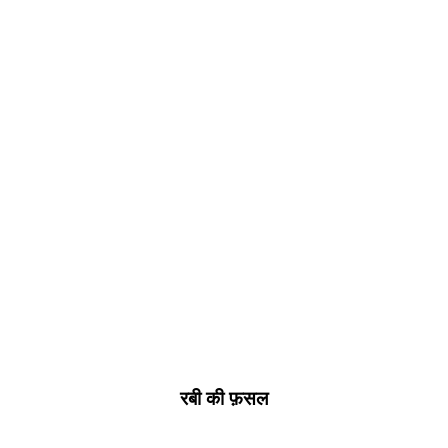
रबी
की
फ़सल