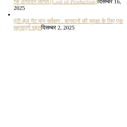
गेहूँ उत्पादन लागत (Cost of Production)
दिसम्बर 16,
2025
एंटी-हेल नेट मांग सर्वेक्षण : बागवानों की सुरक्षा के लिए एक
महत्वपूर्ण पहल
दिसम्बर 2, 2025
सेब के पौधों में असमय पतझड़ के कारण व निदान
नवम्बर
21, 2025
2025 में किसानों के लिए वो सरकारी योजनाएँ जिन्हें मिस
नहीं करना चाहिए
अगस्त 30, 2025
हिमाचल सेब उद्योग की चुनौती और समाधान: Krishi
Samadhan Platform
अगस्त 27, 2025
ड्रिप इरिगेशन: हर बूंद की बचत, 70% तक पानी की
सुरक्षा
अगस्त 21, 2025