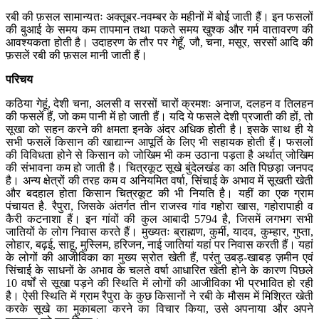
रबी की फ़सल सामान्यतः अक्तूबर-नवम्बर के महीनों में बोई जाती हैं। इन फसलों
की बुआई के समय कम तापमान तथा पकते समय खुश्क और गर्म वातावरण की
आवश्यकता होती है। उदाहरण के तौर पर गेहूँ, जौ, चना, मसूर, सरसों आदि की
फ़सलें रबी की फ़सल मानी जाती हैं।
परिचय
कठिया गेहूं, देशी चना, अलसी व सरसों चारों क्रमशः अनाज, दलहन व तिलहन
की फसलें हैं, जो कम पानी में हो जाती हैं। यदि ये फसले देशी प्रजाती की हों, तो
सूखा को सहन करने की क्षमता इनके अंदर अधिक होती है। इसके साथ ही ये
सभी फसलें किसान की खाद्यान्न आपूर्ति के लिए भी सहायक होती हैं। फसलों
की विविधता होने से किसान को जोखिम भी कम उठाना पड़ता है अर्थात् जोखिम
की संभावना कम हो जाती है। चित्रकूट सूखे बुंदेलखंड का अति पिछड़ा जनपद
है। अन्य क्षेत्रों की तरह कम व अनियमित वर्षा, सिंचाई के अभाव में सूखती खेती
और बदहाल होता किसान चित्रकूट की भी नियति है। यहीं का एक ग्राम
पंचायत है. रैपुरा, जिसके अंतर्गत तीन राजस्व गांव गहोरा खास, गहोरापाही व
कैरी कटनाशा हैं। इन गांवों की कुल आबादी 5794 है, जिसमें लगभग सभी
जातियों के लोग निवास करते हैं। मुख्यतः ब्राह्मण, कुर्मी, यादव, कुम्हार, गुप्ता,
लोहार, बढ़ई, साहू, मुस्लिम, हरिजन, नाई जातियां यहां पर निवास करती हैं। यहां
के लोगों की आजीविका का मुख्य स्रोत खेती हैं, परंतु उबड़-खाबड़ ज़मीन एवं
सिंचाई के साधनों के अभाव के चलते वर्षा आधारित खेती होने के कारण पिछले
10 वर्षों से सूखा पड़ने की स्थिति में लोगों की आजीविका भी प्रभावित हो रही
है। ऐसी स्थिति में ग्राम रैपुरा के कुछ किसानों ने रबी के मौसम में मिश्रित खेती
करके सूखे का मुकाबला करने का विचार किया, उसे अपनाया और अपने