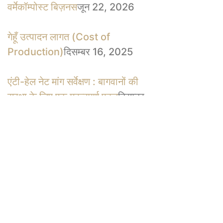
वर्मेकॉम्पोस्ट बिज़नस
जून 22, 2026
गेहूँ उत्पादन लागत (Cost of
Production)
दिसम्बर 16, 2025
एंटी-हेल नेट मांग सर्वेक्षण : बागवानों की
सुरक्षा के लिए एक महत्वपूर्ण पहल
दिसम्बर
2, 2025
सेब के पौधों में असमय पतझड़ के कारण व
निदान
नवम्बर 21, 2025
2025 में किसानों के लिए वो सरकारी
योजनाएँ जिन्हें मिस नहीं करना