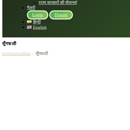
राज्य सरकारों की योजनाएं
गैलरी
Login
Donate
हिन्दी
English
मूँगफली
krishisamadhan
>
मूँगफली