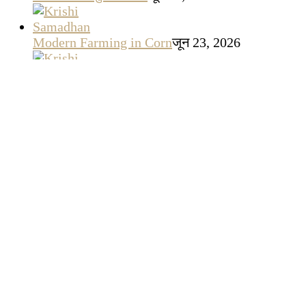
Modern Farming in Corn
जून 23, 2026
वर्मेकॉम्पोस्ट बिज़नस
जून 22, 2026
गेहूँ उत्पादन लागत (Cost of Production)
दिसम्बर 16,
2025
एंटी-हेल नेट मांग सर्वेक्षण : बागवानों की सुरक्षा के लिए एक
महत्वपूर्ण पहल
दिसम्बर 2, 2025
सेब के पौधों में असमय पतझड़ के कारण व निदान
नवम्बर
21, 2025
2025 में किसानों के लिए वो सरकारी योजनाएँ जिन्हें मिस
नहीं करना चाहिए
अगस्त 30, 2025