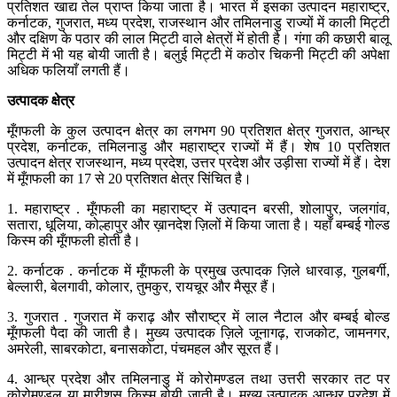
प्रतिशत खाद्य तेल प्राप्त किया जाता है। भारत में इसका उत्पादन महाराष्ट्र,
कर्नाटक, गुजरात, मध्य प्रदेश, राजस्थान और तमिलनाडु राज्यों में काली मिट्टी
और दक्षिण के पठार की लाल मिट्टी वाले क्षेत्रों में होती है। गंगा की कछारी बालू
मिट्टी में भी यह बोयी जाती है। बलुई मिट्टी में कठोर चिकनी मिट्टी की अपेक्षा
अधिक फलियाँ लगती हैं।
उत्पादक
क्षेत्र
मूँगफली के कुल उत्पादन क्षेत्र का लगभग 90 प्रतिशत क्षेत्र गुजरात, आन्ध्र
प्रदेश, कर्नाटक, तमिलनाडु और महाराष्ट्र राज्यों में हैं। शेष 10 प्रतिशत
उत्पादन क्षेत्र राजस्थान, मध्य प्रदेश, उत्तर प्रदेश और उड़ीसा राज्यों में हैं। देश
में मूँगफली का 17 से 20 प्रतिशत क्षेत्र सिंचित है।
1. महाराष्ट्र . मूँगफली का महाराष्ट्र में उत्पादन बरसी, शोलापुर, जलगांव,
सतारा, धूलिया, कोल्हापुर और ख़ानदेश ज़िलों में किया जाता है। यहाँ बम्बई गोल्ड
किस्म की मूँगफली होती है।
2. कर्नाटक . कर्नाटक में मूँगफली के प्रमुख उत्पादक ज़िले धारवाड़, गुलबर्गी,
बेल्लारी, बेलगावी, कोलार, तुमकुर, रायचूर और मैसूर हैं।
3. गुजरात . गुजरात में कराढ़ और सौराष्ट्र में लाल नैटाल और बम्बई बोल्ड
मूँगफली पैदा की जाती है। मुख्य उत्पादक ज़िले जूनागढ़, राजकोट, जामनगर,
अमरेली, साबरकोटा, बनासकोटा, पंचमहल और सूरत हैं।
4. आन्ध्र प्रदेश और तमिलनाडु में कोरोमण्डल तथा उत्तरी सरकार तट पर
कोरोमण्डल या मारीशस किस्म बोयी जाती है। मुख्य उत्पादक आन्ध्र प्रदेश में