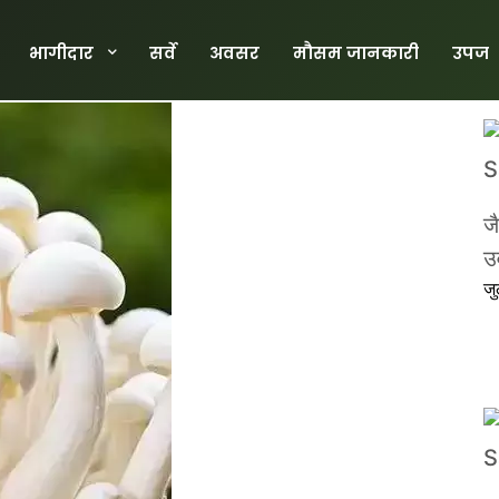
भागीदार
सर्वे
अवसर
मौसम जानकारी
उपज
ज
उर
ज