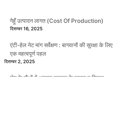
गेहूँ उत्पादन लागत (Cost Of Production)
दिसम्बर 16, 2025
एंटी-हेल नेट मांग सर्वेक्षण : बागवानों की सुरक्षा के लिए
एक महत्वपूर्ण पहल
दिसम्बर 2, 2025
सेब के पौधों में असमय पतझड़ के कारण व निदान
नवम्बर 21, 2025
2025 में किसानों के लिए वो
सरकारी योजनाएँ जिन्हें मिस नहीं
करना चाहिए
अगस्त 30, 2025