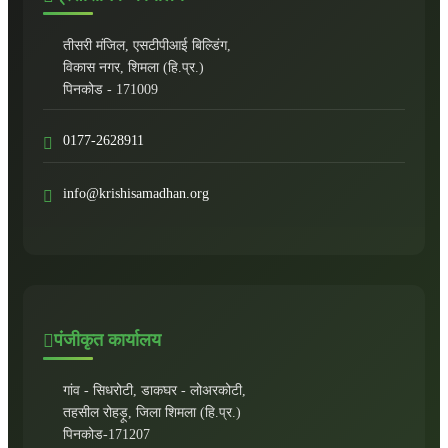
तीसरी मंजिल, एसटीपीआई बिल्डिंग,
विकास नगर, शिमला (हि.प्र.)
पिनकोड - 171009
0177-2628911
info@krishisamadhan.org
पंजीकृत कार्यालय
गांव - सिधरोटी, डाकघर - लोअरकोटी,
तहसील रोहड़ू, जिला शिमला (हि.प्र.)
पिनकोड-171207