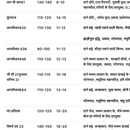
आर
सी
आर
41
130-140
9-10
दाने
छोटे
,
टाल
वैरायटी
,
गुलाबी
फूल
,
उ
सहनशील
,
पत्तियों
के
लिए
उपयुक्त
, 0
कुंभराज
115-120
14-15
दाने
छोटे
,,
सफेद
फूल
,
उकठा
,
स्अेमगा
आरसीआर
435
110-130
11-12
दाने
बड़े
,
जल्दी
पकने
वाली
किस्म
,
पौधो
झाड़ीनुमा
वृद्धि
,
उकठा
,
स्टेमगाल
,
भभूत
आरसीआर
436
90-100
11-12
दाने
बड़े
,
शीघ्र
पकने
वाली
किस्म
,
उक
आरसीआर
446
110-130
12-13
दाने
मध्यम
आकार
के
,
शाखायें
सीधी
,
प
के
लिए
उपयुक्त
,
उकठा
,
स्टेमगाल
,
भभू
जी
सी
2(
गुजरात
110-115
15-16
दाने
मध्यम
आकार
के
,
मध्यम
ऊंचाई
के
धनिया
2)
स्टेमगाल
,
भभूतिया
सहनशील
,
हरी
पत्ति
आरसीआर
684
110-120
13-14
दाने
बड़े
,
अण्डाकार
,
भूसा
कलर
,
बोनी
स्टेमगाल
,
भभूतिया
सहनशील
,
माहू
प्र
पंत
हरितमा
120-125
15-20
दाने
गोल
,
मध्यम
आकार
के
,
पौधे
मध्यम
बीज
एवं
पत्तियों
के
लिए
उपयुक्त
सिम्पो
एस
33
140-150
18-20
दाने
बड़े
,
अण्डाकार
,
पौधे
मध्यम
ऊंचाई