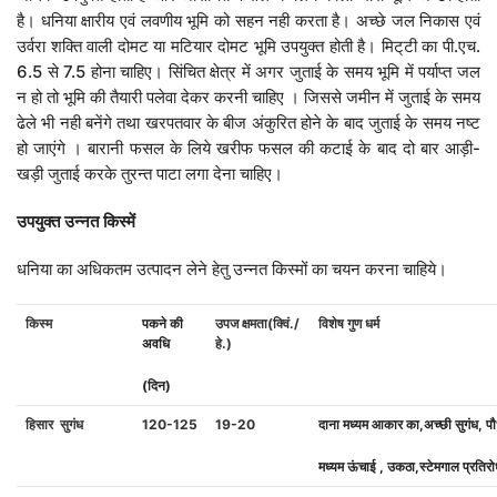
है। धनिया क्षारीय एवं लवणीय भूमि को सहन नही करता है। अच्छे जल निकास एवं
उर्वरा शक्ति वाली दोमट या मटियार दोमट भूमि उपयुक्त होती है। मिट्‌टी का पी.एच.
6.5 से 7.5 होना चाहिए। सिंचित क्षेत्र में अगर जुताई के समय भूमि में पर्याप्त जल
न हो तो भूमि की तैयारी पलेवा देकर करनी चाहिए । जिससे जमीन में जुताई के समय
ढेले भी नही बनेंगे तथा खरपतवार के बीज अंकुरित होने के बाद जुताई के समय नष्ट
हो जाएंगे । बारानी फसल के लिये खरीफ फसल की कटाई के बाद दो बार आड़ी-
खड़ी जुताई करके तुरन्त पाटा लगा देना चाहिए।
उपयुक्त
उन्नत
किस्में
धनिया का अधिकतम उत्पादन लेने हेतु उन्नत किस्मों का चयन करना चाहिये।
किस्म
पकने
की
उपज
क्षमता
(
क्विं
./
विशेष
गुण
धर्म
अवधि
हे
.)
(
दिन
)
हिसार
सुगंध
120-125
19-20
दाना
मध्यम
आकार
का
,
अच्छी
सुगंध
,
पौ
मध्यम
ऊंचाई
,
उकठा
,
स्टेमगाल
प्रतिर