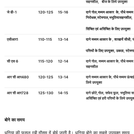
सहनशील
,
बीज
के
लिये
उपयुक्त
जे
डी
-1
120-125
15-16
दाने
गोल
,
मध्यम
आकार
के
,
पौधे
मध्यम
निरोधक
,
स्टेमगाल
,
भभूतियासहनशील
,
सिंचित
एवं
असिंचित
के
लिए
उपयुक्त
एसीआर
1
110-115
13-14
दाने
मध्यम
आकार
के
,
शाखायें
सीधी
,
प
पत्तियों
के
लिए
उपयुक्त
,
उकठा
,
स्टेमग
सी
एस
6
115-120
12-14
दाने
गोल
,
मध्यम
आकार
के
,
पौधे
मध्यम
सहनशील
आर
सी
आर
480
120-125
13-14
दाने
मध्यम
आकार
के
,
पौधे
मध्यम
ऊंचा
लिये
उपयुक्त
आर
सी
आर
728
125-130
14-15
दाने
छोटे
,
गोल
,
सफेद
फूल
,
भभूतिया
स
असिंचित
एवं
हरी
पत्तियों
के
लिये
उपयुक
बोने
का
समय
धनिया की फसल रबी मौसम में बोई जाती है। धनिया बोने का सबसे उपयुक्त समय