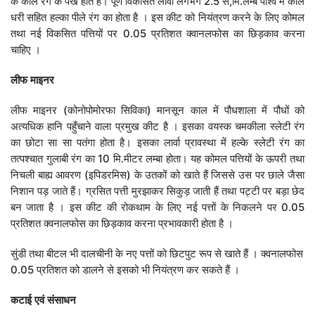
के काले रंग के पख होते हैं। पूर्ण विकसित लार्वा लगभग 2.5 से,मि.लम्बे पार्श्व में काले
धरी सहित हल्का पीले रंग का होता है । इस कीट को नियंत्रण करने के लिए कोमल
तथा नई विकसित पत्तियों पर 0.05 प्रतिशत क्वानलफोस का छिड़काव करना
चाहिए ।
लीफ
माइनर
लीफ माइनर (कोनोपोमोरफा सिविका) मानसून काल में पौधशाला में पौधों को
अत्यधिक हानि पहुँचाने वाला प्रमुख कीट है । इसका वयस्क चमकीला स्लेटी रंग
का छोटा सा सा पतंगा होता है। इसका लार्वा प्रावस्था में हल्के स्लेटी रंग का
तत्पश्चात गुलाबी रंग का 10 मि.मीटर लम्बा होता। यह कोमल पत्तियों के ऊपरी तथा
निचली बाह्य आवरण (इपिडरमिस) के उतकों को खाते हैं जिससे उस पर छाले जैसा
निशान पड़ जाते हैं। ग्रसित पत्ती मुरझाकर सिकुड़ जाती हैं तथा पट्टी पर बड़ा छेद
बन जाता है । इस कीट की रोकथाम के लिए नई पत्तों के निकलने पर 0.05
प्रतिशत क्वनालफोस का छिड़काव करना प्रभावकारी होता है ।
सुंडी तथा बीटल भी दालचीनी के नए पत्तों को छिटपुट रूप से खाते हैं । क्वनालफोस
0.05 प्रतिशत को डालने से इसको भी नियंत्रण कर सकते हैं ।
कटाई
एवं
संसाधन