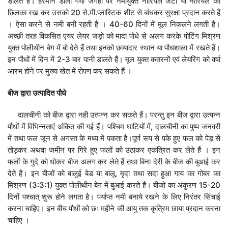
डालते हैं। हरमोन डाली गयी जगहों पर नमीयुक्त नारियल जटा या नारियल का
छिलका रख कर उसको 20 से.मी.प्लास्टिक शीट से बांधकर सुरक्षा प्रदान करते हैं
। ऐसा करने से नमी बनी रहती है । 40-60 दिनों में मूल निकलने लगती है।
अच्छी तरह विकसित एयर लेयर जड़ो को मादा पोधे से अलग करके पोटिंग मिश्रण
युक्त पोलीथीन बेग में बो देते हैं तथा इनको छायादार स्थान या पौधशाला में रखते हैं।
इन पौधों में दिन में 2-3 बार पानी डालते हैं। मूल युक्त कतरनों एवं लेयरिंग को वर्षा
आरभ होने पर मुख्य खेत में रोपण कर सकते हैं ।
बीज
द्वारा
उत्पादित
पौधे
दालचीनी को बीज द्वारा नही उत्पन्न कर सकते हैं। परन्तु इन बीज द्वारा उत्पन्न
पौधों में विभिन्नताएं अंकित की गई हैं। पश्चिम घाटियों में, दालचीनी का पुष्प जनवरी
में तथा फल जून से अगस्त के मध्य में पकता है।पूर्ण रूप से पके हुए फल को पेड़ से
तोड़कर अथवा जमीन पर गिरे हुए फलों को उठाकर एकत्रित कर लेते हैं । इन
फलों के गुदे को धोकर बीज अलग कर लेते हैं तथा बिना देरी के बीज की बुआई कर
देते हैं। इन बीजों को बालुई बेड या बालू, मृदा तथा सदा हुआ गाय का गोबर का
मिश्रण (3:3:1) युक्त पोलीथीन बेग में बुआई करते हैं। बीजों का अंकुरण 15-20
दिनों पश्चात् शुरू होने लगता है। पर्याप्त नमी बनाये रखने के लिए निरंतर सिंचाई
करना चाहिए। इन बीच पौधों को छः महीने की आयु तक कृत्रिम छाया प्रदान करना
चाहिए ।