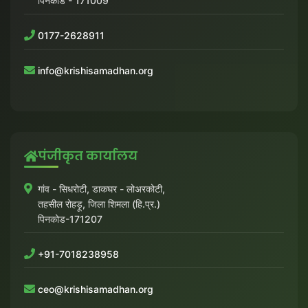
पिनकोड - 171009
0177-2628911
info@krishisamadhan.org
पंजीकृत कार्यालय
गांव - सिधरोटी, डाकघर - लोअरकोटी,
तहसील रोहड़ू, जिला शिमला (हि.प्र.)
पिनकोड-171207
+91-7018238958
ceo@krishisamadhan.org