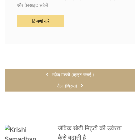
और वेबसाइट सहेजें।
सफ़ेद मक्खी (व्हाइट फ़्लाई )
तैला (थ्रिप्स)
जैविक खेती मिट्टी की उर्वरता
कैसे बढ़ाती है