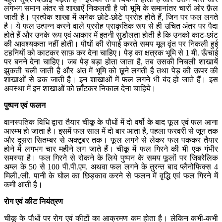
लगभग समान अंतर से शाखाएँ निकलती है जो भूमि के समानांतर चारों ओर फ़ैल
जाती है। प्रत्येक शाखा में अनेक छोटे-छोटे प्ररोह होते हैं, जिन पर फल लगते
है। ये फल उत्पन्न करने वाले प्ररोह प्राकृतिक रूप से ही उचित अंतर पर पैदा
होते हैं और उनके रूप एवं आकार में इतनी सुडौलता होती है कि उनको काट-छांट
की आवश्यकता नहीं होती। पौधों की रोपाई करते समय मूल वृंत पर निकली हुई
टहनियों को काटकर साफ़ कर देना चाहिए। पेड़ का क्षत्रक भूमि से 1 मी. ऊँचाई
पर बनने देना चाहिए। जब पेड़ बड़ा होता जाता है, तब उसकी निचली शाखायें
झुकती चली जाती है और अंत में भूमि को छूने लगती है तथा पेड़ की ऊपर की
शाखाओं से ढक जाती है। इन शाखाओं में फल लगने भी बंद हो जाते हैं। इस
अवस्था में इन शाखाओं को छाँटकर निकाल देना चाहिये।
पुष्पन
एवं
फलन
वानस्पतिक विधि द्वारा तैयार चीकू के पौधों में दो वर्षो के बाद फूल एवं फल आना
आरम्भ हो जाता है। इसमें फल साल में दो बार आता है, पहला फरवरी से जून तक
और दूसरा सितम्बर से अक्टूबर तक। फूल लगने से लेकर फल पककर तैयार
होने में लगभग चार महीने लग जाते हैं। चीकू में फल गिरने की भी एक गंभीर
समस्या है। फल गिरने से रोकने के लिये पुष्पन के समय फूलों पर जिबरेलिक
अम्ल के 50 से 100 पी.पी.एम. अथवा फल लगने के तुरन्त बाद प्लैनोफिक्स 4
मिली./ली. पानी के घोल का छिड़काव करने से फलन में वृद्धि एवं फल गिरने में
कमी आती है।
रोग
एवं
कीट
नियंत्रण
चीकू के पौधों पर रोग एवं कीटों का आक्रमण कम होता है। लेकिन कभी-कभी