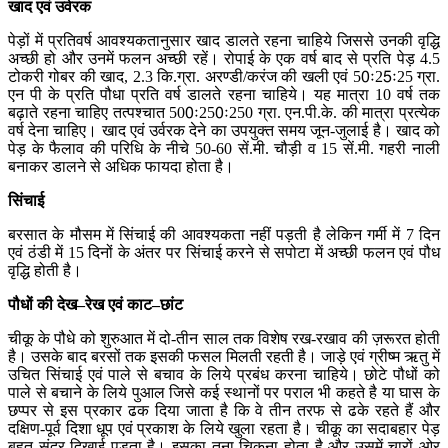
खाद
एवं
उर्वरक
पेड़ों में प्रतिवर्ष आवश्यकतानुसार खाद डालते रहना चाहिये जिससे उनकी वृद्धि
अच्छी हो और उनमें फलन अच्छी रहें। रोपाई के एक वर्ष बाद से प्रति पेड़ 4.5
टोकरी गोबर की खाद, 2.3 कि.ग्रा. अरण्डी/करंज की खली एवं 50ः25ः25 ग्रा.
एन पी के प्रति पौधा प्रति वर्ष डालते रहना चाहिये। यह मात्रा 10 वर्ष तक
बढ़ाते रहना चाहिए तत्पश्चात 500ः250ः250 ग्रा. एन.पी.के. की मात्रा प्रत्येक
वर्ष देना चाहिए। खाद एवं उर्वरक देने का उपयुक्त समय जून-जुलाई है। खाद को
पेड़ के फैलाव की परिधि के नीचे 50-60 सें.मी. चौड़ी व 15 सें.मी. गहरी नाली
बनाकर डालने से अधिक फायदा होता है।
सिंचाई
बरसात के मौसम में सिंचाई की आवश्यकता नहीं पड़ती है लेकिन गर्मी में 7 दिन
एवं ठंडी में 15 दिनों के अंतर पर सिंचाई करने से सपोटा में अच्छी फलन एवं पौध
वृद्धि होती है।
पौधों
की
देख
–
रेख
एवं
काट
–
छांट
चीकू के पौधे को शुरुआत में दो-तीन साल तक विशेष रख-रखाव की ज़रूरत होती
है। उसके बाद बरसों तक इसकी फसल मिलती रहती है। जाड़े एवं ग्रीष्म ऋतु में
उचित सिंचाई एवं पाले से बचाव के लिये प्रबंध करना चाहिये। छोटे पौधों को
पाले से बचाने के लिये पुआल जिसे कई स्थानों पर पराल भी कहते है या घास के
छप्पर से इस प्रकार ढक दिया जाता है कि वे तीन तरफ से ढके रहते हैं और
दक्षिण-पूर्व दिशा धूप एवं प्रकाश के लिये खुला रहता है। चीकू का सदाबहार पेड़
बहुत सुंदर दिखाई पड़ता है। इसका तना चिकना होता है और उसमें चारों ओर