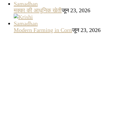
मक्का की आधुनिक खेती
जून 23, 2026
Modern Farming in Corn
जून 23, 2026
वर्मेकॉम्पोस्ट बिज़नस
जून 22, 2026
गेहूँ उत्पादन लागत (Cost of Production)
दिसम्बर 16,
2025
एंटी-हेल नेट मांग सर्वेक्षण : बागवानों की सुरक्षा के लिए एक
महत्वपूर्ण पहल
दिसम्बर 2, 2025
सेब के पौधों में असमय पतझड़ के कारण व निदान
नवम्बर
21, 2025