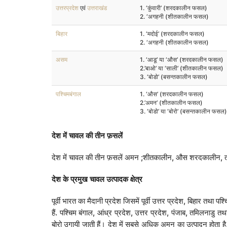
उत्तरप्रदेश
एवं
उत्तराखंड
1. ‘कुंवारी’ (शरदकालीन फसल)
2. ‘अगहनी (शीतकालीन फसल)
बिहार
1. ‘मदोई’ (शरदकालीन फसल)
2. ‘अगहनी (शीतकालीन फसल)
असम
1. ‘आडू’ या ‘औस’ (शरदकालीन फसल)
2.’बाओ’ या ‘साली’ (शीतकालीन फसल)
3. ‘बोडो’ (बसन्तकालीन फसल)
पश्चिमबंगाल
1. ‘औस’ (शरदकालीन फसल)
2.’अमन’ (शीतकालीन फसल)
3. ‘बोडो’ या ‘बोरो’ (बसन्तकालीन फसल)
देश
में
चावल
की
तीन
फ़सलें
देश में चावल की तीन फ़सलें अमन ;शीतकालीन, औस शरदकालीन, तथा ब
देश
के
प्रमुख
चावल
उत्पादक
क्षेत्र
पूर्वी भारत का मैदानी प्रदेश जिसमें पूर्वी उत्तर प्रदेश, बिहार तथा प
हैं. पश्चिम बंगाल, आंध्र प्रदेश, उत्तर प्रदेश, पंजाब, तमिलनाडु
बोरो उगायी जाती हैं। देश में सबसे अधिक अमन का उत्पादन होता