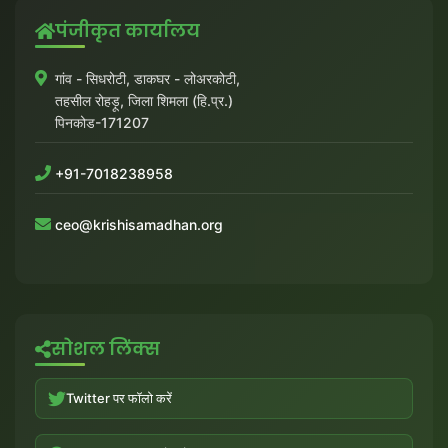
पंजीकृत कार्यालय
गांव - सिधरोटी, डाकघर - लोअरकोटी,
तहसील रोहड़ू, जिला शिमला (हि.प्र.)
पिनकोड-171207
+91-7018238958
ceo@krishisamadhan.org
सोशल लिंक्स
Twitter पर फॉलो करें