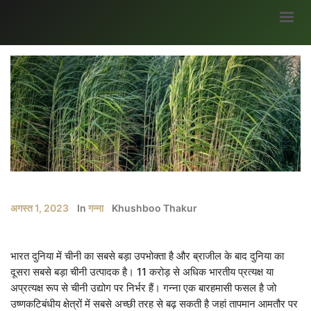
मुख्यपृष्ठ
हमारे बारे में
ब्लॉग
भागीदार
सर्वे
अवसर
अगस्त 1, 2023
In
गन्ना
Khushboo Thakur
मौसम जानकारी
उपज
भारत दुनिया में चीनी का सबसे बड़ा उपभोक्ता है और ब्राजील के बाद दुनिया का
सरकारी योजनाएं
दूसरा सबसे बड़ा चीनी उत्पादक है। 11 करोड़ से अधिक भारतीय प्रत्यक्ष या
अप्रत्यक्ष रूप से चीनी उद्योग पर निर्भर हैं। गन्ना एक बारहमासी फसल है जो
गैलरी
उष्णकटिबंधीय क्षेत्रों में सबसे अच्छी तरह से बढ़ सकती है जहां तापमान आमतौर पर