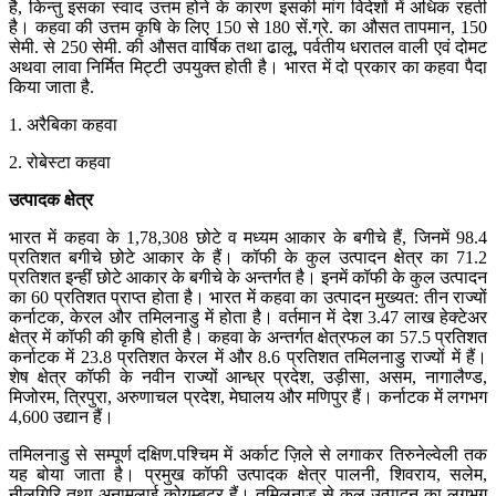
है, किन्तु इसका स्वाद उत्तम होने के कारण इसकी मांग विदेशों में अधिक रहती
है। कहवा की उत्तम कृषि के लिए 150 से 180 सें.ग्रे. का औसत तापमान, 150
सेमी. से 250 सेमी. की औसत वार्षिक तथा ढालू, पर्वतीय धरातल वाली एवं दोमट
अथवा लावा निर्मित मिट्टी उपयुक्त होती है। भारत में दो प्रकार का कहवा पैदा
किया जाता है.
1. अरैबिका कहवा
2. रोबेस्टा कहवा
उत्पादक क्षेत्र
भारत में कहवा के 1,78,308 छोटे व मध्यम आकार के बगीचे हैं, जिनमें 98.4
प्रतिशत बगीचे छोटे आकार के हैं। कॉफी के कुल उत्पादन क्षेत्र का 71.2
प्रतिशत इन्हीं छोटे आकार के बगीचे के अन्तर्गत है। इनमें कॉफी के कुल उत्पादन
का 60 प्रतिशत प्राप्त होता है। भारत में कहवा का उत्पादन मुख्यत: तीन राज्यों
कर्नाटक, केरल और तमिलनाडु में होता है। वर्तमान में देश 3.47 लाख हेक्टेअर
क्षेत्र में कॉफी की कृषि होती है। कहवा के अन्तर्गत क्षेत्रफल का 57.5 प्रतिशत
कर्नाटक में 23.8 प्रतिशत केरल में और 8.6 प्रतिशत तमिलनाडु राज्यों में हैं।
शेष क्षेत्र कॉफी के नवीन राज्यों आन्ध्र प्रदेश, उड़ीसा, असम, नागालैण्ड,
मिजोरम, त्रिपुरा, अरुणाचल प्रदेश, मेघालय और मणिपुर हैं। कर्नाटक में लगभग
4,600 उद्यान हैं।
तमिलनाडु से सम्पूर्ण दक्षिण.पश्चिम में अर्काट ज़िले से लगाकर तिरुनेल्वेली तक
यह बोया जाता है। प्रमुख कॉफी उत्पादक क्षेत्र पालनी, शिवराय, सलेम,
नीलगिरि तथा अनामलाई कोयम्बटूर हैं। तमिलनाडु से कुल उत्पादन का लगभग