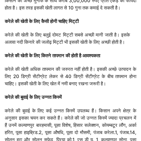
किसान को अच्छे मुनाफे के साथ करीब 3,00,000 रुपए प्रति एकड़ का फायदा
होता है। इस तरह इसकी खेती लागत से 10 गुना तक कमाई दे सकती है।
करेले
की
खेती
के
लिए
कैसी
होनी
चाहिए
मिट्
टी
करेले की खेती के लिए बलुई दोमट मिट्टी सबसे अच्छी मानी जाती है। इसके
अलावा नदी किनारे की जलोढ़ मिट्टी भी इसकी खेती के लिए अच्छी होती है।
करेले
की
खेती
के
लिए
कितने
तापमान
की
होती
है
आवश्यकता
करेले की खेती अधिक तापमान की जरुरत नहीं होती है। इसकी अच्छे उत्पादन के
लिए 20 डिग्री सेंटीग्रेट लेकर से 40 डिग्री सेंटीग्रेट के बीच तापमान होना
चाहिए। इसकी खेती के लिए खेत में नमी बनाए रखना जरूरी है।
करेले
की
बुवाई
के
लिए
उन्नत
किस्में
करेले की बुवाई के लिए कई उन्नत किस्में उपलब्ध हैं। किसान अपने क्षेत्र के
अनुसार इसका चयन कर सकते हैं। करेले की जो उन्नत किस्में ज्यादा प्रचलन में
हैं उनमें कल्याणपुर बारहमासी, पूसा विशेष, हिसार सलेक्शन, कोयम्बटूर लौंग, अर्का
हरित, पूसा हाइब्रिड.2, पूसा औषधि, पूसा दो मौसमी, पंजाब करेला.1, पंजाब.14,
सोलन हरा और सोलन सफ़ेद, प्रिया को.1, एस डी यू. 1, कल्याणपुर सोना, पूसा