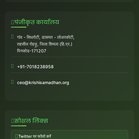
पंजीकृत कार्यालय
गांव - सिधरोटी, डाकघर - लोअरकोटी,
तहसील रोहड़ू, जिला शिमला (हि.प्र.)
पिनकोड-171207
+91-7018238958
ceo@krishisamadhan.org
सोशल लिंक्स
Twitter पर फॉलो करें