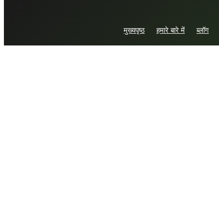
अरहर
krishisamadhan
>
अरहर
मुख्यपृष्ठ
हमारे बारे में
ब्लॉग